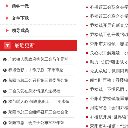
两学一做
乔楼镇工会联合会举
乔楼镇工会联合会
文件下载
乔楼镇开展迎新春
领导成员
乔楼镇工会开展“弘
荥阳市乔楼镇：志
最近更新
关心职工解难题，
广武镇人民政府机关工会马年元宵
助力“防疫”狙击战
乐...
春遇色彩，手作疗愈 | 荥阳市总...
众志成城，风雨同
闻“汛”而动！乔楼
荥阳市总工会召开第三届委员会第
乔楼镇：不惧风雨，
四...
工会关爱在身浓情腊八送祝福
荥阳市乔楼镇隆重举
双节暖人心 保障惠职工——汜水镇...
河南省总工会到乔
荥阳市总工会组织召开工会社会化
乔楼镇开展“世界读
工...
荥阳市总工会关于公布2025年荥...
荥阳市乔楼镇：“雷