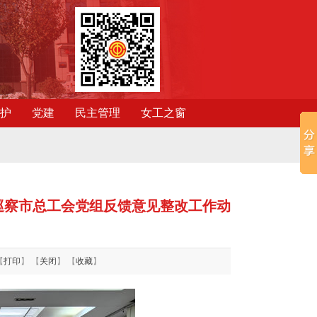
护
党建
民主管理
女工之窗
巡察市总工会党组反馈意见整改工作动
【
打印
】 【
关闭
】 【
收藏
】