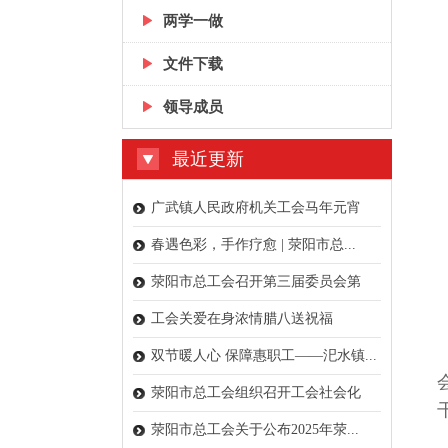
两学一做
文件下载
领导成员
最近更新
广武镇人民政府机关工会马年元宵
乐...
春遇色彩，手作疗愈 | 荥阳市总...
荥阳市总工会召开第三届委员会第
四...
工会关爱在身浓情腊八送祝福
双节暖人心 保障惠职工——汜水镇...
荥阳市总工会组织召开工会社会化
工...
荥阳市总工会关于公布2025年荥...