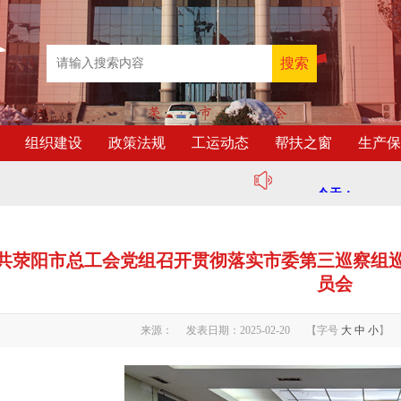
组织建设
政策法规
工运动态
帮扶之窗
生产保
共荥阳市总工会党组召开贯彻落实市委第三巡察组
员会
来源： 发表日期：2025-02-20 【字号
大
中
小
】 